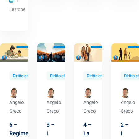
1
/home/elaw.academy/htdocs/wp-
Lezione
content/themes/lmsmart/templates/learndash/learn
item.php
on line
635
Diritto civile
Diritto civile
Diritto civile
Diritto ci
Angelo
Angelo
Angelo
Angelo
Greco
Greco
Greco
Greco
5 –
3 –
4 –
2 –
Regime
I
La
I