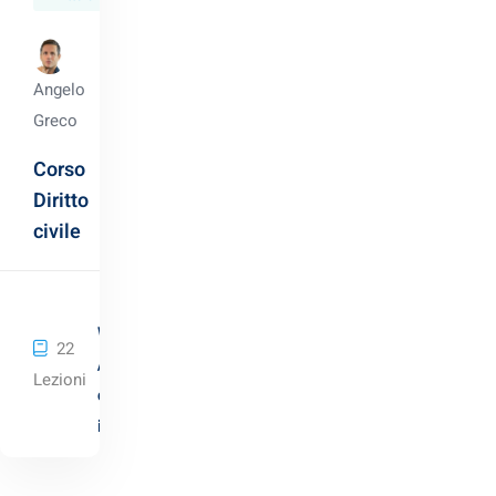
Angelo
Greco
Corso
Diritto
civile
Warning
: Undefined variable $learndash_enroll_now_te
22
/home/elaw.academy/htdocs/wp-
Lezioni
content/themes/lmsmart/templates/learndash/learn
item.php
on line
635